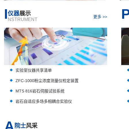
I
仪器
展示
更多 >>
NSTRUMENT
实验室仪器共享清单
ZFC-1000粉尘浓度测量仪检定装置
MTS 816岩石伺服试验系统
岩石自适应多场多相耦合实验仪
A
院士
风采