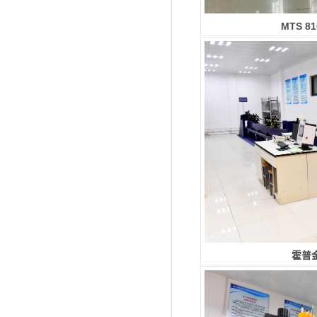
MTS 
霍普