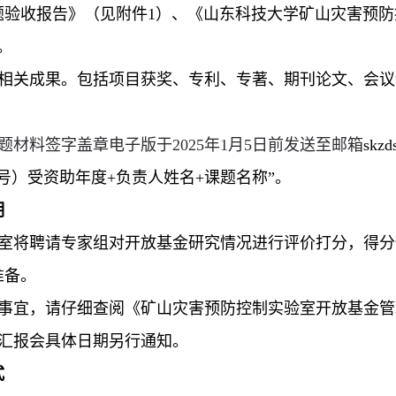
题验收报告》（见附件1）、《山东科技大学矿山灾害预
。
目相关成果。包括项目获奖、专利、专著、期刊论文、会
题材料签字盖章电子版于2025年1月5日前发送至邮箱
skzd
号）受资助年度+负责人姓名+课题名称”。
明
验室将聘请专家组对开放基金研究情况进行评价打分，得
准备。
尽事宜，请仔细查阅《矿山灾害预防控制实验室开放基金
题汇报会具体日期另行通知。
式