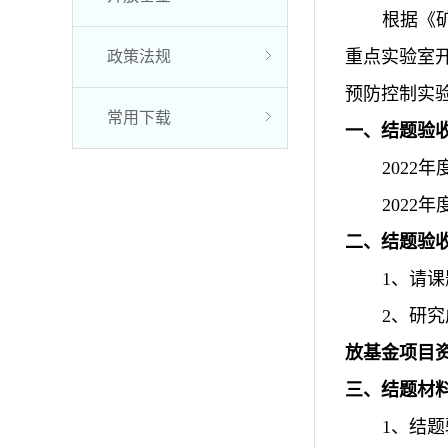
根据《
重点实验室
政策法规
预防控制实验
常用下载
一、结题验
202
202
二、结题验
1、请
2、研
放基金项目
三、结题材
1、结