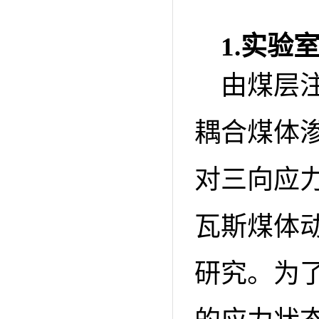
1.
实验
由煤层
耦合煤体
对三向应
瓦斯煤体
研究。为