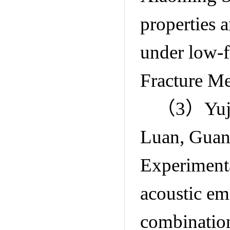
properties 
under low-f
Fracture Me
（
3
）
Yuj
Luan, Guan
Experimenta
acoustic emi
combinatio