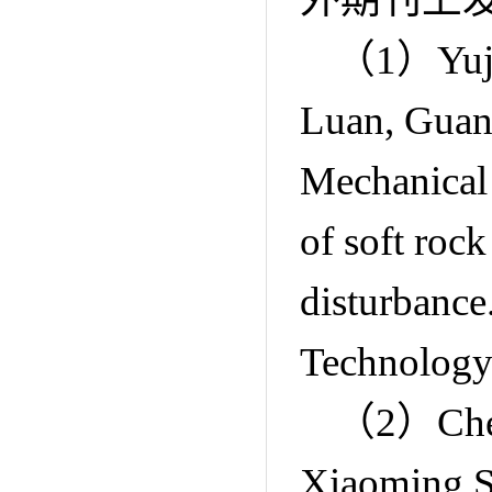
（
1
）
Yuj
Luan, Guan
Mechanical 
of soft roc
disturbance
Technology,
（
2
）
Ch
Xiaoming S