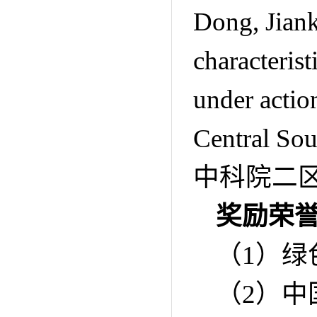
Dong, Jian
characteris
under actio
Central Sou
中科院二
奖励荣
（
1
）绿
（
2
）中