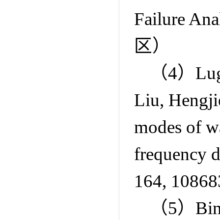
Failure Ana
区）
（
4
）
Lu
Liu, Hengji
modes of wa
frequency d
164, 10868
（
5
）
Bi